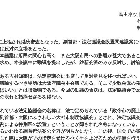
民主ネッ
に上程され継続審査となった、副首都・法定協議会設置関連議案に
は反対の立場をとった。
本議案は府民の関心も高く、また大阪市民への影響が甚大である
求め、本会議中に動議を提出したが、維新会派のみが反対し、討
ある吉村知事は、法定協議会に出席して反対意見を述べればいい
議論するべき場所は大阪府議会本会議である。そこで少数会派の
ばいい」とは噴飯物である。今回の動議の否決は、法定協議会で
の表れと指摘せざるを得ない。
れている法定協議会の名称は、法で定められている「政令市の廃
副首都・大阪にふさわしい大都市制度協議会」とされ、法定協議
割による特別区の設置」ということが隠された名称になっている
るいわゆる副首都法案の全容が明らかになり、この後、国会での
した際に大阪がその指定を受けるべく手を上げるための準備を行