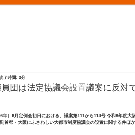
読了時間: 3分
議員団は法定協議会設置議案に反対
26年）6月定例会初日における、議案第111から114号 令和8年度
副首都・大阪にふさわしい大都市制度協議会の設置に関する件ほ