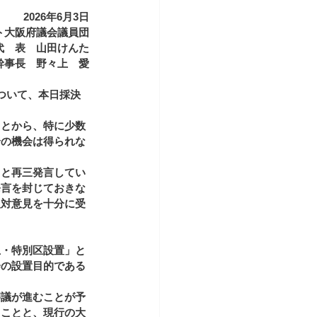
2026年6月3日
ト大阪府議会議員団
代　表　山田けんた
幹事長　野々上　愛
ついて、本日採決
ことから、特に少数
論の機会は得られな
、と再三発言してい
発言を封じておきな
反対意見を十分に受
止・特別区設置」と
会の設置目的である
。
審議が進むことが予
うことと、現行の大