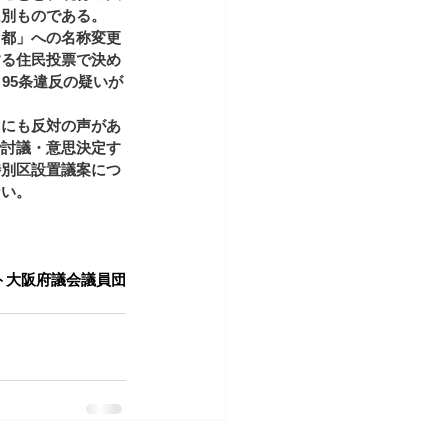
に別ものである。
「都」への名称変更
する住民投票で決め
95条違反の疑いが
中にも反対の声があ
で討議・意思決定す
特別区設置議案につ
ない。
ト大阪府議会議員団