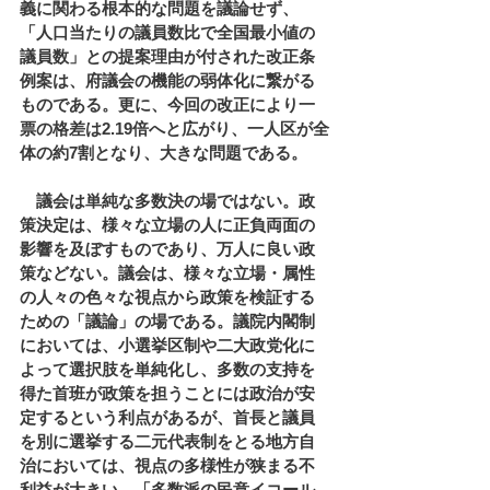
義に関わる根本的な問題を議論せず、
「人口当たりの議員数比で全国最小値の
議員数」との提案理由が付された改正条
例案は、府議会の機能の弱体化に繋がる
ものである。更に、今回の改正により一
票の格差は2.19倍へと広がり、一人区が全
体の約7割となり、大きな問題である。
　議会は単純な多数決の場ではない。政
策決定は、様々な立場の人に正負両面の
影響を及ぼすものであり、万人に良い政
策などない。議会は、様々な立場・属性
の人々の色々な視点から政策を検証する
ための「議論」の場である。議院内閣制
においては、小選挙区制や二大政党化に
よって選択肢を単純化し、多数の支持を
得た首班が政策を担うことには政治が安
定するという利点があるが、首長と議員
を別に選挙する二元代表制をとる地方自
治においては、視点の多様性が狭まる不
利益が大きい。「多数派の民意イコール