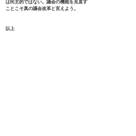
は民主的ではない。議会の機能を見直す
ことこそ真の議会改革と言えよう。
以上
大阪府議会　民主ネット大阪府議会議員
団 　
すべて表示
最新記事