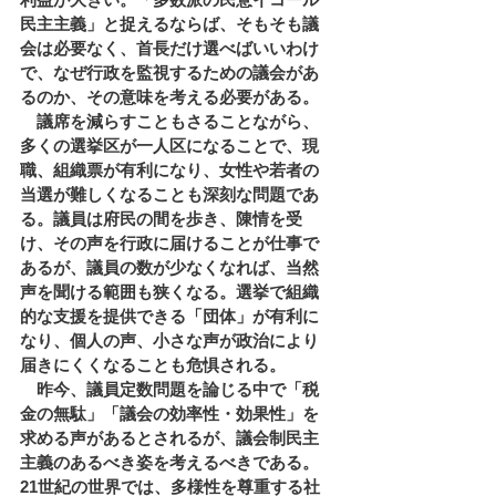
民主主義」と捉えるならば、そもそも議
会は必要なく、首長だけ選べばいいわけ
で、なぜ行政を監視するための議会があ
るのか、その意味を考える必要がある。
　議席を減らすこともさることながら、
多くの選挙区が一人区になることで、現
職、組織票が有利になり、女性や若者の
当選が難しくなることも深刻な問題であ
る。議員は府民の間を歩き、陳情を受
け、その声を行政に届けることが仕事で
あるが、議員の数が少なくなれば、当然
声を聞ける範囲も狭くなる。選挙で組織
的な支援を提供できる「団体」が有利に
なり、個人の声、小さな声が政治により
届きにくくなることも危惧される。
　昨今、議員定数問題を論じる中で「税
金の無駄」「議会の効率性・効果性」を
求める声があるとされるが、議会制民主
主義のあるべき姿を考えるべきである。
21世紀の世界では、多様性を尊重する社