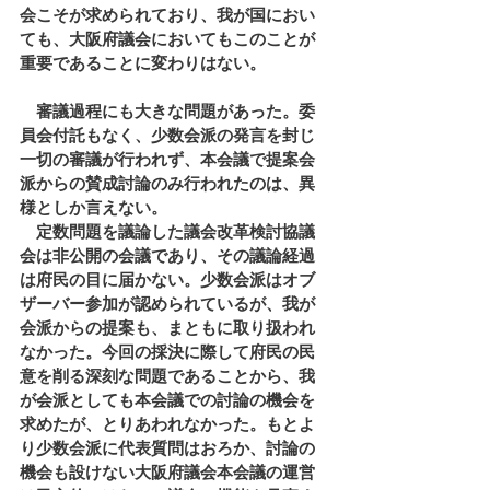
会こそが求められており、我が国におい
ても、大阪府議会においてもこのことが
重要であることに変わりはない。
　審議過程にも大きな問題があった。委
員会付託もなく、少数会派の発言を封じ
一切の審議が行われず、本会議で提案会
派からの賛成討論のみ行われたのは、異
様としか言えない。
　定数問題を議論した議会改革検討協議
会は非公開の会議であり、その議論経過
は府民の目に届かない。少数会派はオブ
ザーバー参加が認められているが、我が
会派からの提案も、まともに取り扱われ
なかった。今回の採決に際して府民の民
意を削る深刻な問題であることから、我
が会派としても本会議での討論の機会を
求めたが、とりあわれなかった。もとよ
り少数会派に代表質問はおろか、討論の
機会も設けない大阪府議会本会議の運営