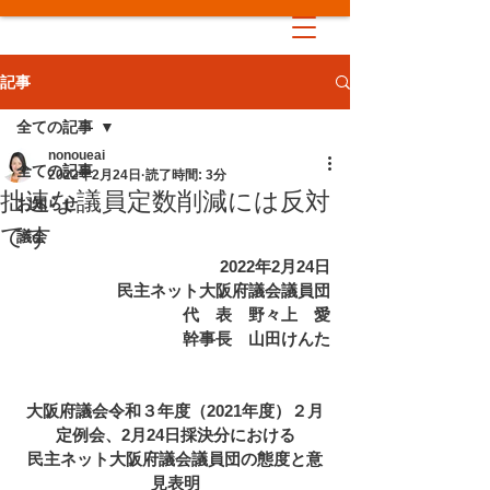
記事
全ての記事
nonoueai
全ての記事
2022年2月24日
読了時間: 3分
拙速な議員定数削減には反対
お知らせ
です
議会
2022年2月24日
民主ネット大阪府議会議員団
　代　表　野々上　愛
　幹事長　山田けんた
大阪府議会令和３年度（2021年度）２月
定例会、2月24日採決分における
民主ネット大阪府議会議員団の態度と意
見表明