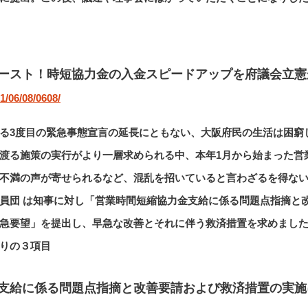
ースト！時短協力金の入金スピードアップを府議会立憲
1/06/08/0608/
る3度目の緊急事態宣言の延長にともない、大阪府民の生活は困窮
渡る施策の実行がより一層求められる中、本年1月から始まった営
不満の声が寄せられるなど、混乱を招いていると言わざるを得な
員団 は知事に対し「営業時間短縮協力金支給に係る問題点指摘と
急要望」を提出し、早急な改善とそれに伴う救済措置を求めまし
りの３項目
支給に係る問題点指摘と改善要請および救済措置の実施