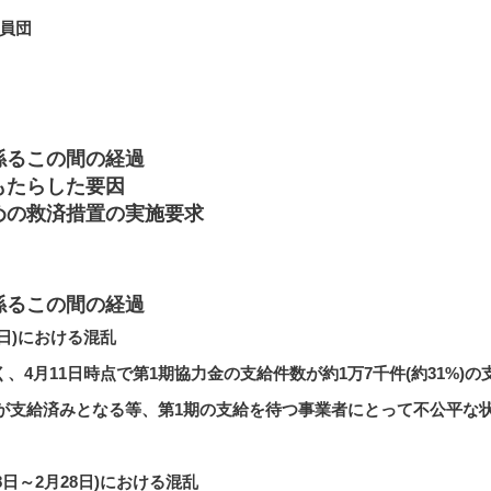
員団
係るこの間の経過
もたらした要因
めの救済措置の実施要求
係るこの間の経過
7日)における混乱
、4月11日時点で第1期協力金の支給件数が約1万7千件(約31%)
0件が支給済みとなる等、第1期の支給を待つ事業者にとって不公平な
8日～2月28日)における混乱