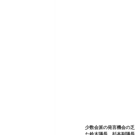
少数会派の発言機会の乏
た鈴木議長、杉本副議長