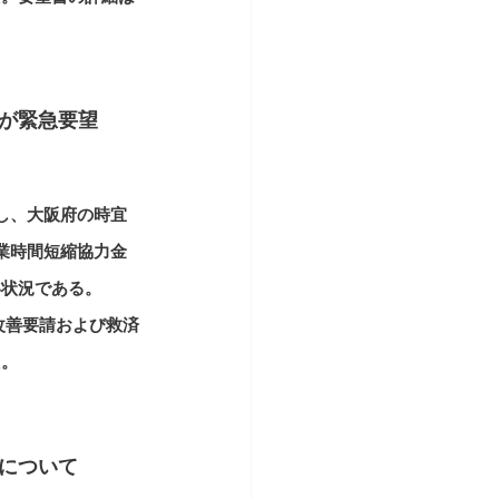
が緊急要望
し、大阪府の時宜
業時間短縮協力金
い状況である。
改善要請および救済
た。
について