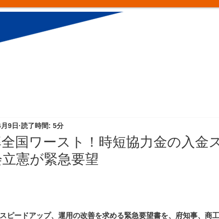
6月9日
読了時間: 5分
率全国ワースト！時短協力金の入金
会立憲が緊急要望
スピードアップ、運用の改善を求める緊急要望書を、府知事、商