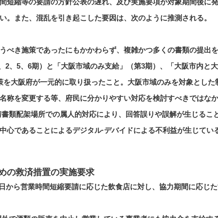
間短縮等の要請の方針公表の遅れ、及び実施要項が対象期間後に
い。また、混乱を引き起こした要因は、次のように推測される。
うべき施策であったにもかかわらず、複雑かつ多くの書類の提出
1、2、5、6期）と「大阪市域のみ支給」（第3期）、「大阪市内と
の施策を大阪府が一元的に取り扱ったこと。大阪市域のみを対象とした
名称を変更する等、府民に分かりやすい対応を検討すべきではな
請書類配架場所での属人的対応により、回答誤りや誤解が生じるこ
中心であることによるデジタル·デバイドによる不利益が生じてい
めの救済措置の実施要求
月5日から営業時間短縮要請に応じた飲食店に対し、協力期間に応じ