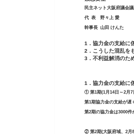
民主ネット大阪府議会議
代  表　野々上 愛
幹事長  山田 けんた
1．
協力金の支給に
2．
こうした混乱を
3．
不利益解消のた
1．
協力金の支給に
① 第1期(1月14日～2月
第1期協力金の支給が遅く
第2期の協力金は300
② 第2期(大阪府域、2月