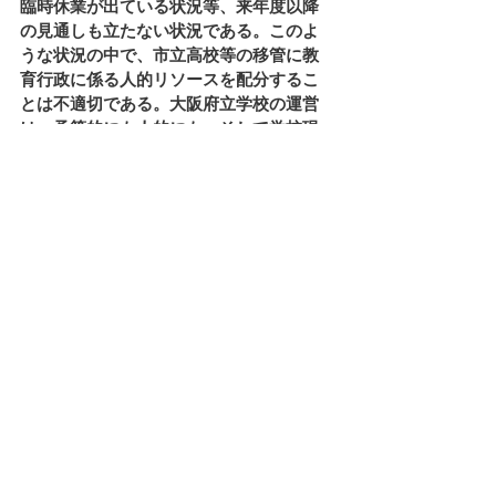
臨時休業が出ている状況等、来年度以降
の見通しも立たない状況である。このよ
うな状況の中で、市立高校等の移管に教
育行政に係る人的リソースを配分するこ
とは不適切である。大阪府立学校の運営
は、予算的にも人的にも、そして学校現
場を見ても、残念ながら「余裕があ
る」、「向上してきている」等とは言え
ない現状である。このような状況の中、
大阪市立高校等の移管を受けて、子ども
達の教育に資するとは考えにくい。
以上から、大阪市立の高等学校等の府へ
の移管は、不要不急と言わざるをえな
い。