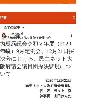
記事
全ての記事
nonoueai
全ての記事
2020年12月22日
読了時間: 4分
大阪府議会令和２年度（2020
お知らせ
年度）9月定例会、12月21日採
議会
決分における、民主ネット大
阪府議会議員団採決態度につ
いて
2020年12月21日
民主ネット大阪府議会議員団
　代　表　野々上　愛
　幹事長　山田けんた