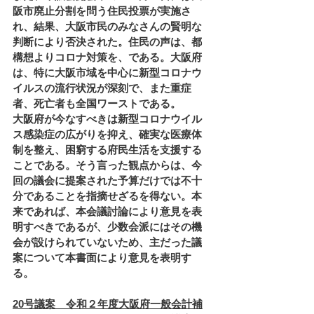
阪市廃止分割を問う住民投票が実施さ
れ、結果、大阪市民のみなさんの賢明な
判断により否決された。住民の声は、都
構想よりコロナ対策を、である。大阪府
は、特に大阪市域を中心に新型コロナウ
イルスの流行状況が深刻で、また重症
者、死亡者も全国ワーストである。
大阪府が今なすべきは新型コロナウイル
ス感染症の広がりを抑え、確実な医療体
制を整え、困窮する府民生活を支援する
ことである。そう言った観点からは、今
回の議会に提案された予算だけでは不十
分であることを指摘せざるを得ない。本
来であれば、本会議討論により意見を表
明すべきであるが、少数会派にはその機
会が設けられていないため、主だった議
案について本書面により意見を表明す
る。
20号議案　令和２年度大阪府一般会計補