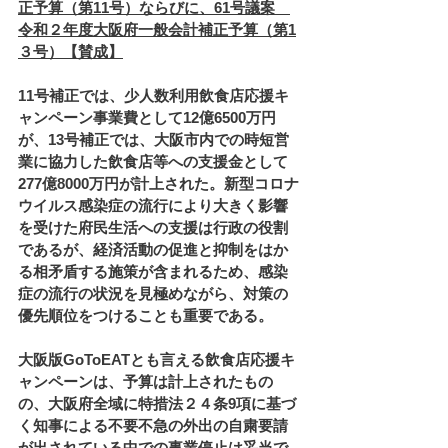
正予算（第11号）ならびに、61号議案　
令和２年度大阪府一般会計補正予算（第1
３号）【賛成】
11号補正では、少人数利用飲食店応援キ
ャンペーン事業費として12億6500万円
が、13号補正では、大阪市内での時短営
業に協力した飲食店等への支援金として
277億8000万円が計上された。新型コロナ
ウイルス感染症の流行により大きく影響
を受けた府民生活への支援は行政の役割
であるが、経済活動の促進と抑制をはか
る相矛盾する施策が含まれるため、感染
症の流行の状況を見極めながら、対策の
優先順位をつけることも重要である。
大阪版GoToEATとも言える飲食店応援キ
ャンペーンは、予算は計上されたもの
の、大阪府全域に特措法２４条9項に基づ
く知事による不要不急の外出の自粛要請
が出されている中での事業停止は妥当で