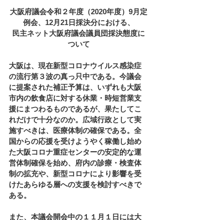
大阪府議会令和２年度（2020年度）9月定
例会、12月21日採決分における、
民主ネット大阪府議会議員団採決態度に
ついて
大阪は、現在新型コロナウイルス感染症
の流行第３波の真っ只中である。今議会
に提案された補正予算は、いずれも大阪
市内の飲食店に対する休業・時短営業支
援にまつわるものであるが、果たしてこ
れだけで十分なのか。広域行政として実
施すべきは、医療体制の確保である。全
国からの応援を受けようやく稼働し始め
た大阪コロナ重症センターの安定的な運
営体制確保を始め、府内の診療・検査体
制の拡充や、新型コロナにより影響を受
けたあらゆる層への支援を検討すべきで
ある。
また、本議会開会中の１１月１日には大