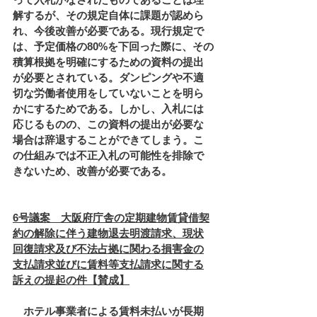
解するが、その規定自体に課題が認めら
れ、今後改善が必要である。現行規定で
は、予定価格の80%を下回った際に、その
積算根拠を明確にするための資料の提出
が必要とされている。ダンピングや不適
切な労働者使用をしていないことを明ら
かにするためである。しかし、入札には
応じるものの、この資料の提出が必要な
場合は辞退することができてしまう。こ
の仕組みでは不正入札の可能性を排除で
きないため、改善が必要である。
6号議案　大阪府庁舎の定期建物賃貸借契
約の解除に伴う建物退去明渡請求、現状
回復請求及び不法占拠に関わる損害金の
支払請求並びに賃料等支払請求に関する
訴えの提起の件【賛成】
　ホテル事業者による賃料未払いが長期