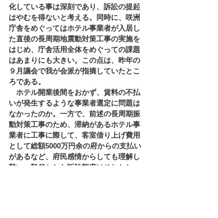
化している事は深刻であり、訴訟の提起
はやむを得ないと考える。同時に、咲洲
庁舎をめぐってはホテル事業者が入居し
た直後の長周期地震動対策工事の実施を
はじめ、庁舎活用全体をめぐっての課題
はあまりにも大きい。この点は、昨年の
９月議会で我が会派が指摘していたとこ
ろである。
　ホテル開業後間をおかず、賃料の不払
いが発生するような事業者選定に問題は
なかったのか。一方で、前述の長周期振
動対策工事のため、滞納があるホテル事
業者に工事に際して、客室借り上げ費用
として総額5000万円余の府からの支払い
があるなど、府民感情からしても理解し
難い。毅然とした訴訟態度はそれとし
て、咲洲庁舎の管理・活用全体の問題に
おける、府の説明責任を十分に果たされ
る事を求める。