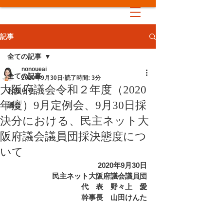
記事
全ての記事
nonoueai
全ての記事
2020年9月30日
読了時間: 3分
大阪府議会令和２年度（2020
お知らせ
年度）9月定例会、9月30日採
議会
決分における、民主ネット大
阪府議会議員団採決態度につ
いて
2020年9月30日
民主ネット大阪府議会議員団
　代　表　野々上　愛
　幹事長　山田けんた