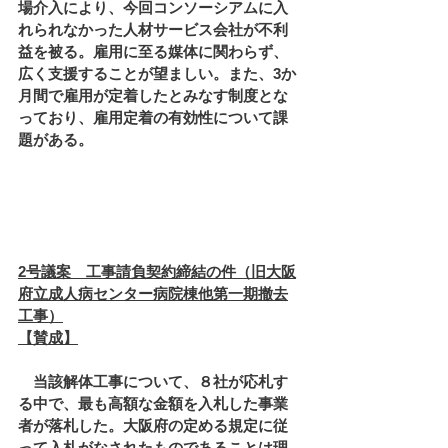
場介入により、今回コンソーシアムに入
れられなかった人材サービス会社が不利
益を被る。雇用に至る媒体に関わらず、
広く支援することが望ましい。また、3か
月間で雇用が定着したとみなす制度とな
っており、雇用定着の有効性について課
題がある。
2号議案　工事請負契約締結の件（旧大阪
府立成人病センター病院棟他第一期撤去
工事）
【賛成】
　当該解体工事について、８社が応札す
る中で、最も高額な金額を入札した事業
者が落札した。大阪府の定める規定に従
って入札がなされたものであることは理