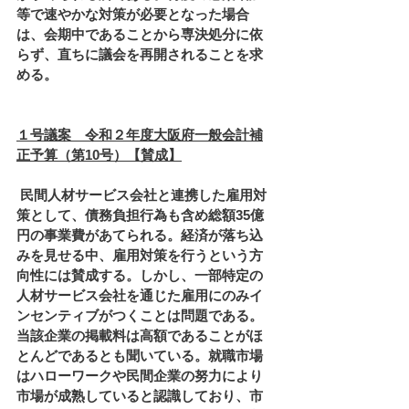
等で速やかな対策が必要となった場合
は、会期中であることから専決処分に依
らず、直ちに議会を再開されることを求
める。
１号議案　令和２年度大阪府一般会計補
正予算（第10号）【賛成】
 民間人材サービス会社と連携した雇用対
策として、債務負担行為も含め総額35億
円の事業費があてられる。経済が落ち込
みを見せる中、雇用対策を行うという方
向性には賛成する。しかし、一部特定の
人材サービス会社を通じた雇用にのみイ
ンセンティブがつくことは問題である。
当該企業の掲載料は高額であることがほ
とんどであるとも聞いている。就職市場
はハローワークや民間企業の努力により
市場が成熟していると認識しており、市