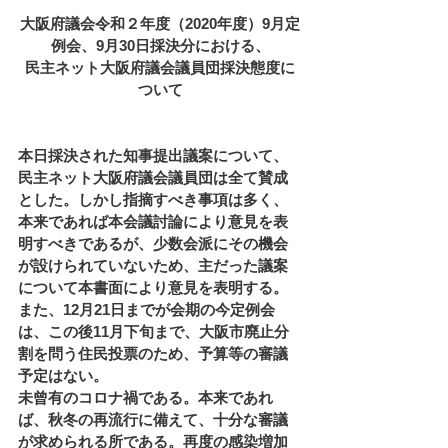
大阪府議会令和２年度（2020年度）9月定
例会、9月30日採決分における、
民主ネット大阪府議会議員団採決態度に
ついて
本日採決された知事提出議案について、
民主ネット大阪府議会議員団は全て賛成
とした。しかし指摘すべき事項は多く、
本来であれば本会議討論により意見を表
明すべきであるが、少数会派にその機会
が設けられていないため、主だった議案
について本書面により意見を表明する。
また、12月21日までが会期の今定例会
は、この後11月下旬まで、大阪市廃止分
割を問う住民投票のため、予算等の審議
予定はない。
未曾有のコロナ禍である。本来であれ
ば、秋冬の再流行に備えて、十分な審議
が求められる所である。再度の感染増加