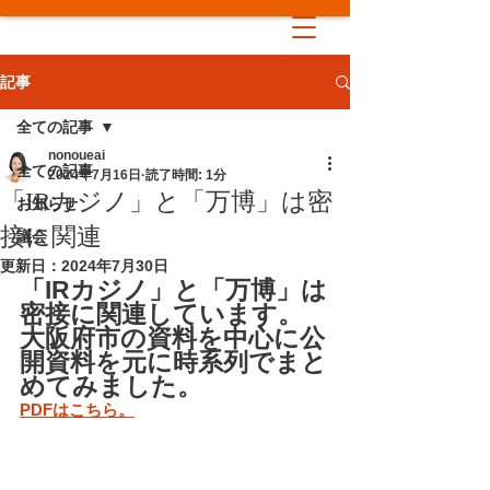
記事
全ての記事
nonoueai
全ての記事
2024年7月16日
読了時間: 1分
「IRカジノ」と「万博」は密
お知らせ
接に関連
議会
更新日：
2024年7月30日
「IRカジノ」と「万博」は
密接に関連しています。 
大阪府市の資料を中心に公
開資料を元に時系列でまと
めてみました。
PDFはこちら。