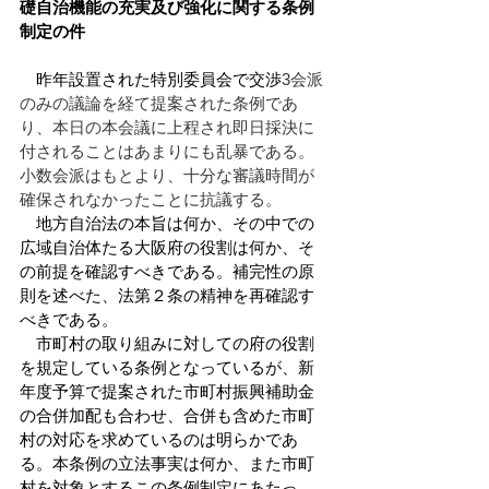
礎自治機能の充実及び強化に関する条例
制定の件
　昨年設置された特別委員会で交渉
3会派
のみの議論を経て提案された条例であ
り、本日の本会議に上程され即日採決に
付されることはあまりにも乱暴である。
小数会派はもとより、十分な審議時間が
確保されなかったことに抗議する。
　地方自治法の本旨は何か、その中での
広域自治体たる大阪府の役割は何か、そ
の前提を確認すべきである。補完性の原
則を述べた、法第２条の精神を再確認す
べきである。
　市町村の取り組みに対しての府の役割
を規定している条例となっているが、新
年度予算で提案された市町村振興補助金
の合併加配も合わせ、合併も含めた市町
村の対応を求めているのは明らかであ
る。本条例の立法事実は何か、また市町
村を対象とするこの条例制定にあたっ