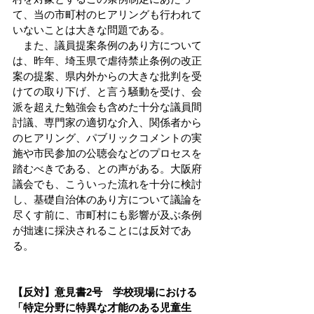
て、当の市町村のヒアリングも行われて
いないことは大きな問題である。
　また、議員提案条例のあり方について
は、昨年、埼玉県で虐待禁止条例の改正
案の提案、県内外からの大きな批判を受
けての取り下げ、と言う騒動を受け、会
派を超えた勉強会も含めた十分な議員間
討議、専門家の適切な介入、関係者から
のヒアリング、パブリックコメントの実
施や市民参加の公聴会などのプロセスを
踏むべきである、との声がある。大阪府
議会でも、こういった流れを十分に検討
し、基礎自治体のあり方について議論を
尽くす前に、市町村にも影響が及ぶ条例
が拙速に採決されることには反対であ
る。
【反対】意見書2号　学校現場における
「特定分野に特異な才能のある児童生