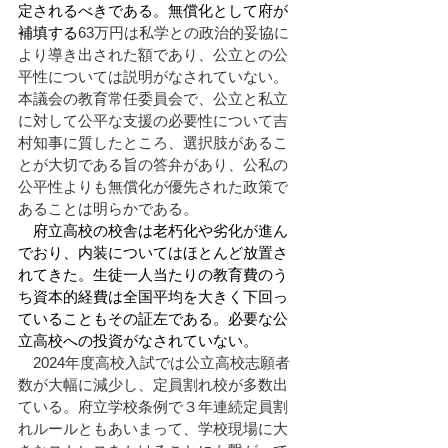
定されるべきである。無償化として府が
補填する
63万円は私学との政治的妥協に
より導き出された額であり、公立との公
平性については説明がなされていない。
本議会の教育常任委員会で、公立と私立
に対して公平な支援の必要性について吉
村知事に質したところ、選択肢があるこ
とが大切である旨の答弁があり、公私の
公平性よりも無償化が優先された政策で
あることは明らかである。
　府立高校の校舎は老朽化や劣化が進ん
でおり、内装についてはほとんど放置さ
れてきた。生徒一人当たりの教育費のう
ち資本的経費は全国平均を大きく下回っ
ていることもその証左である。必要な公
立高校への投資がなされていない。
2024年度高校入試では公立高校志願者
数が大幅に減少し、定員割れ校が多数出
ている。府立学校条例で３年連続定員割
れルールともあいまって、学校現場に大