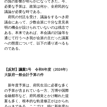
の負の影響が明らかになってきた。今、
必要な予算は、政策は何か、全府民的な
議論が必要な時である。
　府民の付託を受け、議論をするべき府
議会にあって、少数会派に十分な意見表
明の機会が設けられていないのは残念で
ある。本来であれば、本会議の討論等を
通じて行うべき我が会派の主だった議案
への態度について、以下の通り述べるも
のである。
【反対】議案
1号　令和6年度（2024年）
大阪府一般会計予算の件
　新年度予算は、府民生活に必要な多く
の予算が含まれている一方、万博や国際
金融都市など、府民感覚とかけ離れた提
案も多く、根本的な軌道修正がはかられ
るべきである。ここでは、特に新年度か