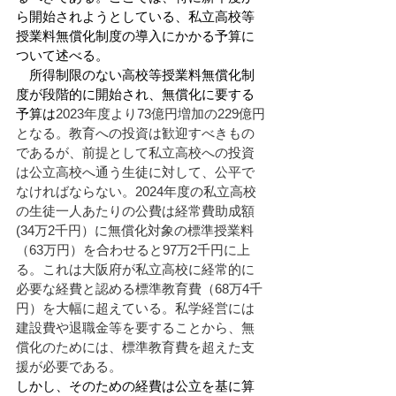
ら開始されようとしている、私立高校等
授業料無償化制度の導入にかかる予算に
ついて述べる。
　所得制限のない高校等授業料無償化制
度が段階的に開始され、無償化に要する
予算は
2023年度より73億円増加の229億円
となる。教育への投資は歓迎すべきもの
であるが、前提として私立高校への投資
は公立高校へ通う生徒に対して、公平で
なければならない。2024年度の私立高校
の生徒一人あたりの公費は経常費助成額
(34万2千円）に無償化対象の標準授業料
（63万円）を合わせると97万2千円に上
る。これは大阪府が私立高校に経常的に
必要な経費と認める標準教育費（68万4千
円）を大幅に超えている。私学経営には
建設費や退職金等を要することから、無
償化のためには、標準教育費を超えた支
援が必要である。
しかし、そのための経費は公立を基に算