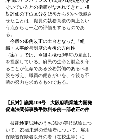
評価のアンバランスで職員の勤務意欲を
そいでいるとの指摘がなされてきた。相
対評価の下位区分を
15％から5％へ低減さ
せたことは、職員の執務意欲の向上とい
う点からも一定の評価をするものであ
る。
　今般の条例改正の土台となった「組
織・人事給与制度の今後の方向性
（案）」では、今後も概ね
3年毎の見直し
を提起している。府民の生命と財産を守
ることが使命である公務労働のあるべき
姿を考え、職員の働きがいを、今後も不
断の努力を求めるものである。
【反対】議案109号　大阪府職業能力開発
促進法関係事務手数料条例一部改正の件
　技能検定試験のうち
3級の実技試験につ
いて、23歳未満の受験者について、雇用
保険被保険者以外の者（在校生等）に