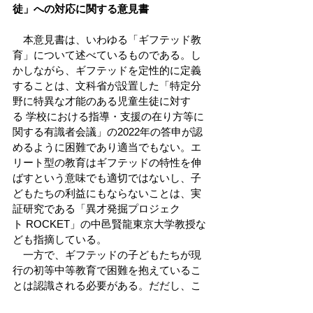
徒」への対応に関する意見書
　本意見書は、いわゆる「ギフテッド教
育」について述べているものである。し
かしながら、ギフテッドを定性的に定義
することは、文科省が設置した「特定分
野に特異な才能のある児童生徒に対す
る 学校における指導・支援の在り方等に
関する有識者会議」の2022年の答申が認
めるように困難であり適当でもない。エ
リート型の教育はギフテッドの特性を伸
ばすという意味でも適切ではないし、子
どもたちの利益にもならないことは、実
証研究である「異才発掘プロジェク
ト ROCKET」の中邑賢龍東京大学教授な
ども指摘している。
　一方で、ギフテッドの子どもたちが現
行の初等中等教育で困難を抱えているこ
とは認識される必要がある。だだし、こ
の問題はギフテッドに限らず子どもの認