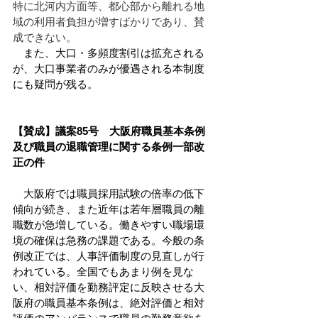
特に北河内方面等、都心部から離れる地
域の利用者負担が増すばかりであり、賛
成できない。
　また、大口・多頻度割引は拡充される
が、大口事業者のみが優遇される本制度
にも疑問が残る。
【賛成】議案85号　大阪府職員基本条例
及び職員の退職管理に関する条例一部改
正の件
　大阪府では職員採用試験の倍率の低下
傾向が続き、また近年は若年層職員の離
職数が急増している。働きやすい職場環
境の確保は急務の課題である。今般の条
例改正では、人事評価制度の見直しが行
われている。全国でもあまり例を見な
い、相対評価を勤務評定に反映させる大
阪府の職員基本条例は、絶対評価と相対