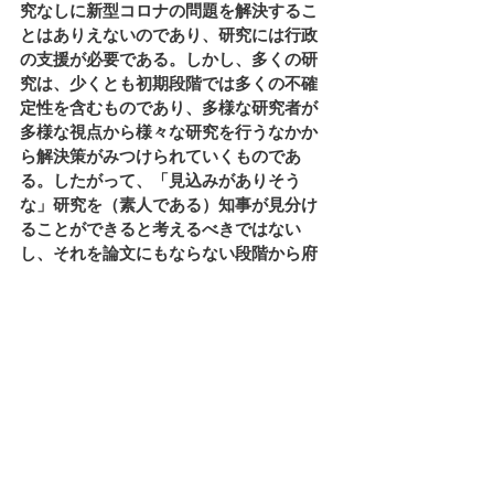
究なしに新型コロナの問題を解決するこ
とはありえないのであり、研究には行政
の支援が必要である。しかし、多くの研
究は、少くとも初期段階では多くの不確
定性を含むものであり、多様な研究者が
多様な視点から様々な研究を行うなかか
ら解決策がみつけられていくものであ
る。したがって、「見込みがありそう
な」研究を（素人である）知事が見分け
ることができると考えるべきではない
し、それを論文にもならない段階から府
民に推奨すべきでもない。 
　第三に、府が取りうるあらゆる政策を
提案していくことと、府民の代表たる府
議会が今こそこういった課題を多角的に
議論、検証していくことが重要である。
それらの多くは、「魔法のような特効薬
をみつける」ことではなく、多様な情報
の整理、医療体制や府民の生活を支援す
るために適切な予算と人員をつけるとい