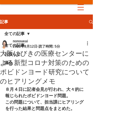
記事
全ての記事
nonoueai
全ての記事
2020年8月12日
読了時間: 5分
大阪はびきの医療センターに
お知らせ
よる新型コロナ対策のための
議会
ポビドンヨード研究について
のヒアリングメモ
８月４日に記者会見が行われ、大々的に
報じられたポビドンヨード問題。 
この問題について、担当課にヒアリング
を行った結果と問題点をまとめた。 