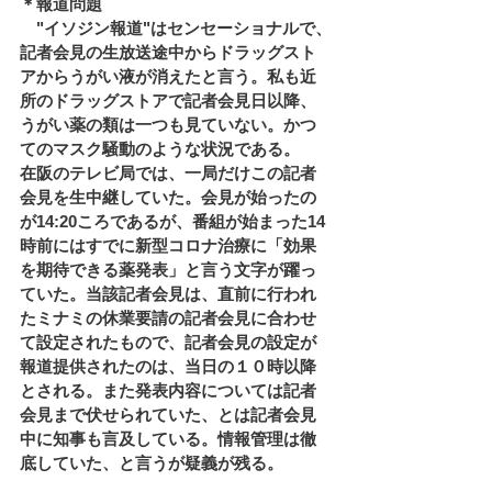
＊報道問題 
　"イソジン報道"はセンセーショナルで、
記者会見の生放送途中からドラッグスト
アからうがい液が消えたと言う。私も近
所のドラッグストアで記者会見日以降、
うがい薬の類は一つも見ていない。かつ
てのマスク騒動のような状況である。 
在阪のテレビ局では、一局だけこの記者
会見を生中継していた。会見が始ったの
が14:20ころであるが、番組が始まった14
時前にはすでに新型コロナ治療に「効果
を期待できる薬発表」と言う文字が躍っ
ていた。当該記者会見は、直前に行われ
たミナミの休業要請の記者会見に合わせ
て設定されたもので、記者会見の設定が
報道提供されたのは、当日の１０時以降
とされる。また発表内容については記者
会見まで伏せられていた、とは記者会見
中に知事も言及している。情報管理は徹
底していた、と言うが疑義が残る。 