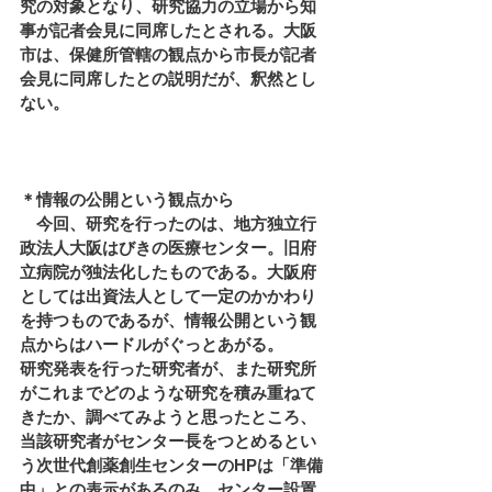
究の対象となり、研究協力の立場から知
事が記者会見に同席したとされる。大阪
市は、保健所管轄の観点から市長が記者
会見に同席したとの説明だが、釈然とし
ない。 
＊情報の公開という観点から 
　今回、研究を行ったのは、地方独立行
政法人大阪はびきの医療センター。旧府
立病院が独法化したものである。大阪府
としては出資法人として一定のかかわり
を持つものであるが、情報公開という観
点からはハードルがぐっとあがる。 
研究発表を行った研究者が、また研究所
がこれまでどのような研究を積み重ねて
きたか、調べてみようと思ったところ、
当該研究者がセンター長をつとめるとい
う次世代創薬創生センターのHPは「準備
中」との表示があるのみ。センター設置