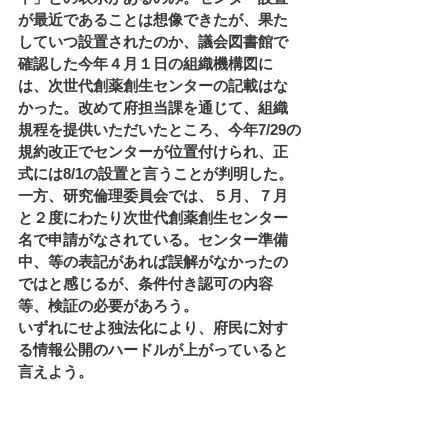
が最近であることは想像できたが、果た
していつ設置されたのか、議会図書館で
確認した今年４月１日の組織機構図に
は、次世代創薬創生センターの記載はな
かった。改めて府担当課を通じて、組織
規程を提供いただいたところ、今年7/29の
規約改正でセンターが位置付けられ、正
式には8/1の設置と言うことが判明した。 
一方、研究倫理委員会では、５月、７月
と２度にわたり次世代創薬創生センター
名で申請がなされている。センター準備
中、等の表記があれば誤解がなかったの
ではと感じるが、条件付き認可の内容
等、検証の必要があろう。 
いずれにせよ独法化により、府民に対す
る情報公開のハードルが上がっていると
言えよう。 