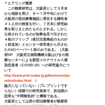
＊ヒアリング概要 
　この観察研究は、大阪府として５月末
から相談を受け、６〜７月中旬にかけて
大阪府の宿泊療養施設に滞在する陽性者
４１人分の検査を行い、７月末に研究結
果を取りまとめたものとされる。しかし
公表されているのが知事会見で示された
４枚のフリップ（後日注意喚起のものが
１枚追加）とセンター研究者から示され
たA4のペーパー１枚のみである。（大阪
府HP　大阪府立病院機構大阪はびきの医
療センターによる新型コロナウイルス感
染症患者（COVID-19）への研究協力につ
いて　
http://www.pref.osaka.lg.jp/kenisomu/po
vidon/index.html
　） 
論文になっていない（プレプリントです
らない）段階での研究発表で、担当課の
説明も”中間報告的”と曖昧である。 
大阪府としては府の宿泊療養者が観察研