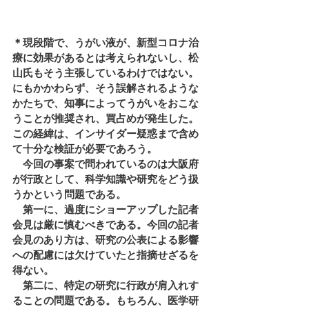
＊現段階で、うがい液が、新型コロナ治
療に効果があるとは考えられないし、松
山氏もそう主張しているわけではない。
にもかかわらず、そう誤解されるような
かたちで、知事によってうがいをおこな
うことが推奨され、買占めが発生した。
この経緯は、インサイダー疑惑まで含め
て十分な検証が必要であろう。 
　今回の事案で問われているのは大阪府
が行政として、科学知識や研究をどう扱
うかという問題である。 
　第一に、過度にショーアップした記者
会見は厳に慎むべきである。今回の記者
会見のあり方は、研究の公表による影響
への配慮には欠けていたと指摘せざるを
得ない。 
　第二に、特定の研究に行政が肩入れす
ることの問題である。もちろん、医学研