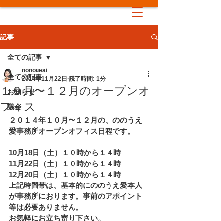
記事
全ての記事
nonoueai
全ての記事
2014年11月22日
読了時間: 1分
１０月〜１２月のオープンオ
お知らせ
フィス
議会
２０１４年１０月〜１２月の、ののうえ
愛事務所オープンオフィス日程です。
10月18日（土）１０時から１４時
11月22日（土）１０時から１４時
12月20日（土）１０時から１４時
上記時間帯は、基本的にののうえ愛本人
が事務所におります。事前のアポイント
等は必要ありません。
お気軽にお立ち寄り下さい。