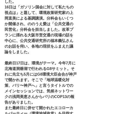
した。
16日は「ガソリン国会に対して私たちの
視点は」と題して、環境政策研究家の上
岡直美による基調講演。分科会もいくつ
か開催され、ののうえ愛は「公共交通の
民営化」分科会を担当しました。改革プ
ランに揺れる大阪市営交通の現場の話を
中心に、公共交通研究所の福本義弘さん
のお話を伺い、各地の現状をふまえた議
論をしました。
最終日17日は、環境がテーマ。今年7月に
北海道洞爺湖で行われるG8サミット。そ
れに先立ち5月にはG8環境大臣会合が神戸
で開かれます。そこで「地球温暖化対
策、バリ〜神戸へ」と言うタイトルでの
メインセッションでは、気候ネットワー
クの浅岡美恵さんからバリのCOP13の報
告がありました。
また最終日に併せて開かれたエコローカ
ルパーティー（環境地域政党）を目指す