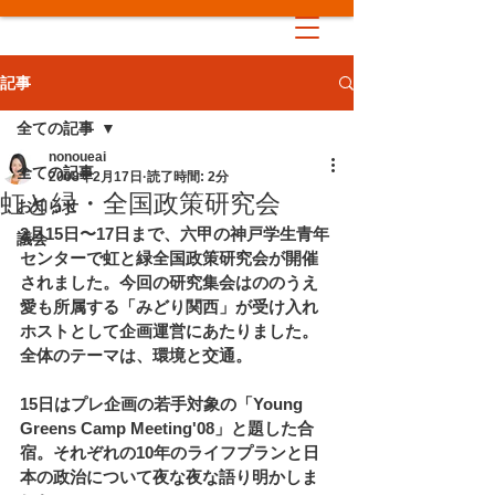
記事
全ての記事
nonoueai
全ての記事
2008年2月17日
読了時間: 2分
虹と緑・全国政策研究会
お知らせ
2月15日〜17日まで、六甲の神戸学生青年
議会
センターで虹と緑全国政策研究会が開催
されました。今回の研究集会はののうえ
愛も所属する「みどり関西」が受け入れ
ホストとして企画運営にあたりました。
全体のテーマは、環境と交通。
15日はプレ企画の若手対象の「Young 
Greens Camp Meeting'08」と題した合
宿。それぞれの10年のライフプランと日
本の政治について夜な夜な語り明かしま