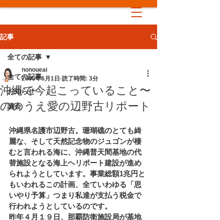
記事
全ての記事
nonoueai
全ての記事
2005年6月1日
読了時間: 3分
沖縄で今起こっていること〜
お知らせ
ののうえ愛の辺野古リポート
議会
沖縄県名護市辺野古。珊瑚礁のとても綺
麗な、そして天然記念物のジュゴンが棲
むと言われる海に、沖縄普天間基地の代
替施設となる海上ヘリポート建設が進め
られようとしています。事業総額1兆円と
もいわれるこの計画、全ていわゆる「思
いやり予算」つまり私達が支払う税金で
行われようとしているのです。
昨年４月１９日、那覇防衛施設局が基地