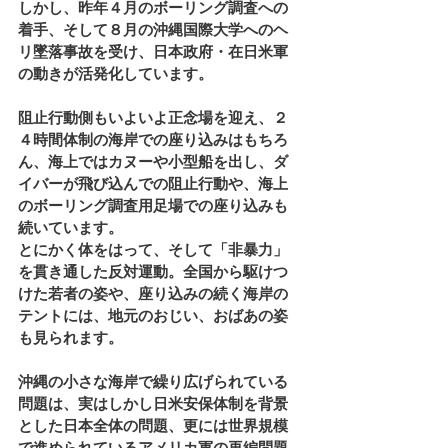
しかし、昨年４月のボーリング調査への
着手、そして８月の沖縄国際大学へのヘ
リ墜落事故を受け、日本政府・在日米軍
の動きが活発化しています。
阻止行動側もいよいよ正念場を迎え、２
４時間体制の海岸での座り込みはもちろ
ん、海上ではカヌーや小型船を出し、ダ
イバーが飛び込んでの阻止行動や、海上
のボーリング調査用足場での座り込みも
続いています。
とにかく体をはって、そして「非暴力」
を貫き通した反対運動。全国から駆けつ
けた若者の姿や、座り込みの続く海岸の
テントには、地元のおじい、おばあの姿
も見られます。
沖縄の小さな海岸で繰り広げられている
問題は、実はしかし日米安保体制を背景
とした日本全体の問題、更には世界規模
で進められているアメリカ軍の再編問題