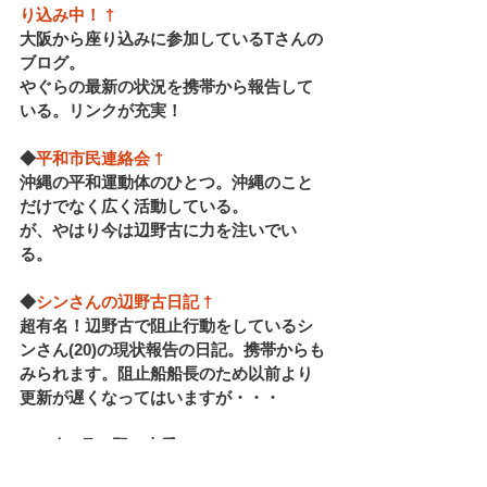
り込み中！
†
大阪から座り込みに参加しているTさんの
ブログ。
やぐらの最新の状況を携帯から報告して
いる。リンクが充実！
◆
平和市民連絡会
†
沖縄の平和運動体のひとつ。沖縄のこと
だけでなく広く活動している。
が、やはり今は辺野古に力を注いでい
る。
◆
シンさんの辺野古日記
†
超有名！辺野古で阻止行動をしているシ
ンさん(20)の現状報告の日記。携帯からも
みられます。阻止船船長のため以前より
更新が遅くなってはいますが・・・
2005年6月　野々上愛
お知らせ