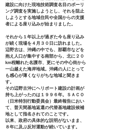
建設に向けた現地技術調査名目のボーリ
ング調査を実施しようとし、それを阻止
しようとする地域住民や全国からの支援
者による座り込みが始まりました。
それから１年以上が過ぎた今も座り込み
が続く現場を４月３０日に訪れました。
辺野古は、沖縄の中でも、那覇市などを
抱え人口が集中する南部から、北に２０
km程離れた名護市、更にその中心街から
一山越えた海岸地域。沖縄の人にとって
も感心が薄くなりがちな地域と聞きま
す。
その辺野古沖にヘリポート建設の計画が
持ち上がったのは１９９６年。ＳＡＣＯ
（日米特別行動委員会）最終報告におい
て、普天間基地返還の代替基地建設候補
地として指名されてのことです。
以来、政府の具体的な説明がないまま、
８年に及ぶ反対運動が続いています。