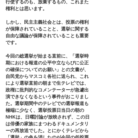
行使するのも、放棄するもの、これまた
権利とは思います。
しかし、民主主義社会とは、投票の権利
が保障されていることと、選挙に関する
自由な議論が保障されていることも重要
です。
今回の総選挙が始まる直前に、「選挙時
期における報道の公平中立ならびに公正
の確保についてのお願い」との文書が、
自民党からマスコミ各社に送られ、これ
により選挙直前の朝まで生テレビでは、
政権に批判的なコメンテーターが急遽出
演できなくなるという事件がおこりまし
た。選挙期間中のテレビでの選挙報道も
極端に少なく、選挙投票日当日の朝の
NHKは、日曜討論が放映されず、この日
は俳優の家族にまつわるドキュメンタリ
ーの再放送でした。とにかくテレビから
「選挙」の色を消したのが今回の低投票