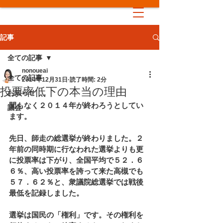
記事
全ての記事
nonoueai
全ての記事
2014年12月31日
読了時間: 2分
投票率低下の本当の理由
お知らせ
間もなく２０１４年が終わろうとしてい
議会
ます。
先日、師走の総選挙が終わりました。２
年前の同時期に行なわれた選挙よりも更
に投票率は下がり、全国平均で５２．６
６％、高い投票率を誇って来た高槻でも
５７．６２％と、衆議院総選挙では戦後
最低を記録しました。
選挙は国民の「権利」です。その権利を