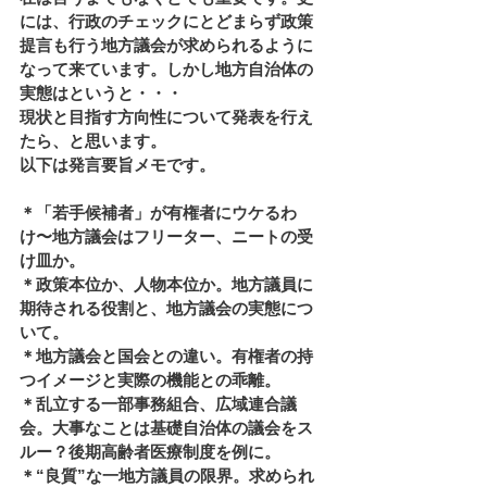
には、行政のチェックにとどまらず政策
提言も行う地方議会が求められるように
なって来ています。しかし地方自治体の
実態はというと・・・
現状と目指す方向性について発表を行え
たら、と思います。
以下は発言要旨メモです。
＊「若手候補者」が有権者にウケるわ
け〜地方議会はフリーター、ニートの受
け皿か。
＊政策本位か、人物本位か。地方議員に
期待される役割と、地方議会の実態につ
いて。
＊地方議会と国会との違い。有権者の持
つイメージと実際の機能との乖離。
＊乱立する一部事務組合、広域連合議
会。大事なことは基礎自治体の議会をス
ルー？後期高齢者医療制度を例に。
＊“良質”な一地方議員の限界。求められ