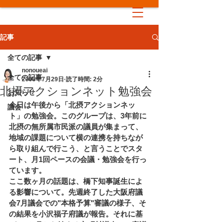
記事
全ての記事
nonoueai
全ての記事
2008年7月29日
読了時間: 2分
北摂アクションネット勉強会
お知らせ
今日は午後から「北摂アクションネッ
議会
ト」の勉強会。このグループは、3年前に
北摂の無所属市民派の議員が集まって、
地域の課題について横の連携を持ちなが
ら取り組んで行こう、と言うことでスタ
ート、月1回ペースの会議・勉強会を行っ
ています。
ここ数ヶ月の話題は、橋下知事誕生によ
る影響について。先週終了した大阪府議
会7月議会での"本格予算"審議の様子、そ
の結果を小沢福子府議が報告。それに基