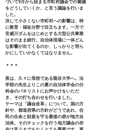
づいて9月から始まる市町村議会での審議
をどうしていくか、と言う議論を行いま
した。
決して小さくない市町村への影響は、特
に教育・福祉分野で目立ちます。一方で
安威川ダムをはじめとする大型公共事業
はそのまま続行。自治体現場に一体どん
な影響が出てくるのか、しっかりと明ら
かにしていかなくてはなりません。
＊＊＊
夜は、久々に母校である龍谷大学へ。法
学部の先生よりこの夏の自治体学会の分
科会のパネリストにお声かけをいただ
き、その打ち合わせを行いました。
テーマは「議会改革」について。国の方
針や、都道府県の方針がどうであれ、住
民の生命と財産を守る最後の砦が地方自
治体。そのチェックを行う地方議会の存
在は言うまでもなくとても重要です。更